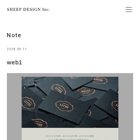
Note
2018.09.11
web1